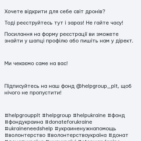
Хочете відкрити для себе світ дронів?
Тоді реєструйтесь тут і зараз! Не гайте часу!
Посилання на форму реєстрації ви зможете
знайти у шапці профілю або пишіть нам у дірект.
Ми чекаємо саме на вас!
Підписуйтесь на наш фонд @helpgroup_plt, щоб
нічого не пропустити!
#helpgroupplt
#helpgroup
#helpukraine
#фонд
#фондукраина
#donateforukraine
#ukraineneedshelp
#украиненужнапомощь
#волонтерство
#волонтерствоукраїна
#донат