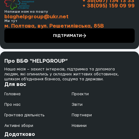
+ 38(067) 134 13 33
+ 38(095) 159 09 99
Напиши нам на пошту
blaghelpgroup@ukr.net
Ми тут
м. Полтава, вул. Решетилівська, 85В
ПІДТРИМАТИ
Про ВБФ “HELPGROUP”
Наша місія – захист інтересів, підтримка та допомога
людям, які опинились у складних життєвих обставинах,
шляхом об’єднання бізнеса, соціума та держави.
Для вас
Головна
Проєкти
Про нас
Звіти
Грантова діяльність
Партнери
Активні збори
Новини
Додатково