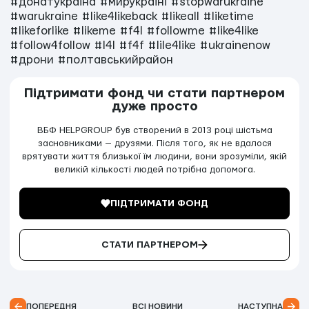
#донатукраїна
#мирукраїні
#stopwarukraine
#warukraine
#like4likeback
#likeall
#liketime
#likeforlike
#likeme
#f4l
#followme
#like4like
#follow4follow
#l4l
#f4f
#lile4like
#ukrainenow
#дрони
#полтавськийрайон
Підтримати фонд чи стати партнером
дуже просто
ВБФ HELPGROUP був створений в 2013 році шістьма
засновниками — друзями. Після того, як не вдалося
врятувати життя близької їм людини, вони зрозуміли, якій
великій кількості людей потрібна допомога.
ПІДТРИМАТИ ФОНД
СТАТИ ПАРТНЕРОМ
ПОПЕРЕДНЯ
ВСІ НОВИНИ
НАСТУПНА