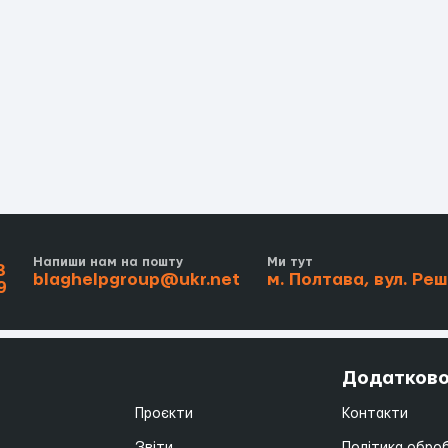
і
Напиши нам на пошту
Ми тут
3
blaghelpgroup@ukr.net
м. Полтава, вул. Ре
9
Додатков
Проєкти
Контакти
Звіти
Політика обро