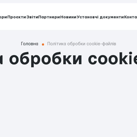
ори
Проєкти
Звіти
Партнери
Новини
Установчі документи
Конта
Головна
Політика обробки cookie-файлів
а обробки cooki