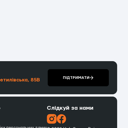
ПІДТРИМАТИ
шетилівська, 85В
о
Слідкуй за нами
бки персональних даних