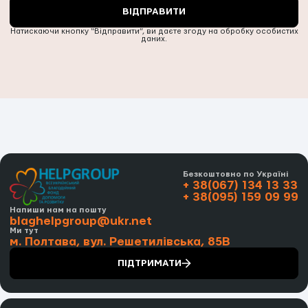
ВІДПРАВИТИ
Натискаючи кнопку “Відправити”, ви даєте згоду на обробку особистих
даних.
Безкоштовно по Україні
+ 38(067) 134 13 33
+ 38(095) 159 09 99
Напиши нам на пошту
blaghelpgroup@ukr.net
Ми тут
м. Полтава, вул. Решетилівська, 85В
ПІДТРИМАТИ