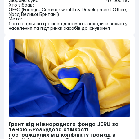
Зібрана сума:
47 506 197
Хто зібрав:
GFFO (Foreign, Commonwealth & Development Office,
Уряд Великої Британії)
Мета:
багатоцільова грошова допомога, заходи із захисту
населення та підтримки засобів до існування
Грант від міжнародного фонда JERU за
темою «Розбудова стійкості
постраждалих від конфлікту громад в