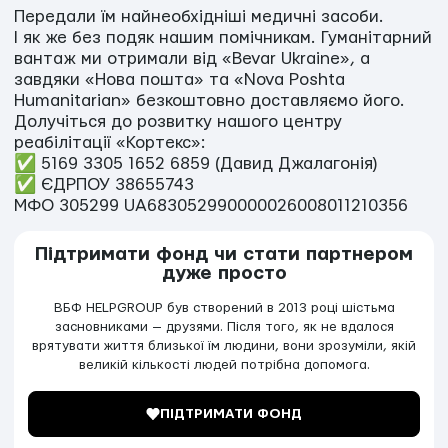
Передали їм найнеобхідніші медичні засоби.
І як же без подяк нашим помічникам. Гуманітарний
вантаж ми отримали від «Bevar Ukraine», а
завдяки «Нова пошта» та «Nova Poshta
Humanitarian» безкоштовно доставляємо його.
Долучіться до розвитку нашого центру
реабілітації «Кортекс»:
✅ 5169 3305 1652 6859 (Давид Джалагонія)
✅ ЄДРПОУ 38655743
МФО 305299 UA683052990000026008011210356
Підтримати фонд чи стати партнером
дуже просто
ВБФ HELPGROUP був створений в 2013 році шістьма
засновниками — друзями. Після того, як не вдалося
врятувати життя близької їм людини, вони зрозуміли, якій
великій кількості людей потрібна допомога.
ПІДТРИМАТИ ФОНД