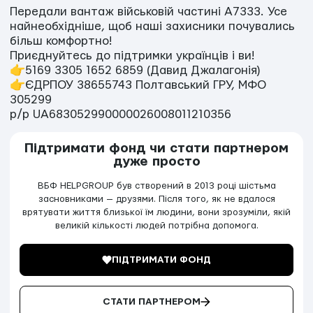
Передали вантаж військовій частині А7333. Усе
найнеобхідніше, щоб наші захисники почувались
більш комфортно!
Приєднуйтесь до підтримки українців і ви!
👉5169 3305 1652 6859 (Давид Джалагонія)
👉ЄДРПОУ 38655743 Полтавський ГРУ, МФО
305299
р/р UA683052990000026008011210356
Підтримати фонд чи стати партнером
дуже просто
ВБФ HELPGROUP був створений в 2013 році шістьма
засновниками — друзями. Після того, як не вдалося
врятувати життя близької їм людини, вони зрозуміли, якій
великій кількості людей потрібна допомога.
ПІДТРИМАТИ ФОНД
СТАТИ ПАРТНЕРОМ