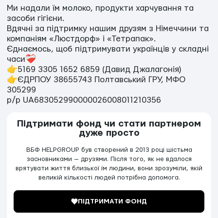
Ми надали їм молоко, продукти харчування та
засоби гігієни.
Вдячні за підтримку нашим друзям з Німеччини та
компаніям «Люстдорф» і «Тетрапак».
Єднаємось, щоб підтримувати українців у складні
часи❤️‍🩹
👉5169 3305 1652 6859 (Давид Джалагонія)
👉ЄДРПОУ 38655743 Полтавський ГРУ, МФО
305299
р/р UA683052990000026008011210356
Підтримати фонд чи стати партнером
дуже просто
ВБФ HELPGROUP був створений в 2013 році шістьма
засновниками — друзями. Після того, як не вдалося
врятувати життя близької їм людини, вони зрозуміли, якій
великій кількості людей потрібна допомога.
ПІДТРИМАТИ ФОНД