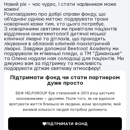
Новий рік – час чудес, і стати чарівником може
кожен!
Розповідаємо про добрі справи фонду, що
об’єднані однією метою: подарувати трохи
новорічної казки тим, хто цього потребує.
З новорічними святами ми привітали пацієнтів
відділення онкогематології дитячої міської
клінічної лікарні та дітлахів, що проходять
лікування в обласній клінічній психіатричній
лікарні. Завдяки допомозі Beetroot Academy ми
подарували їм м’якенькі пледи, а ТМ “Диканське”
та Олена надали нам солодощі для пацієнтів. Ми
дякуємо вам за підтримку та можливість
подарувати діткам святкову атмосферу!
Підтримати фонд чи стати партнером
дуже просто
ВБФ HELPGROUP був створений в 2013 році шістьма
засновниками — друзями. Після того, як не вдалося
врятувати життя близької їм людини, вони зрозуміли, якій
великій кількості людей потрібна допомога.
ПІДТРИМАТИ ФОНД