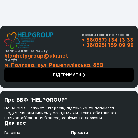
Безкоштовно по Україні
+ 38(067) 134 13 33
+ 38(095) 159 09 99
Напиши нам на пошту
blaghelpgroup@ukr.net
Ми тут
м. Полтава, вул. Решетилівська, 85В
ПІДТРИМАТИ
Про ВБФ “HELPGROUP”
Наша місія – захист інтересів, підтримка та допомога
людям, які опинились у складних життєвих обставинах,
шляхом об’єднання бізнеса, соціума та держави.
Для вас
Головна
Проєкти