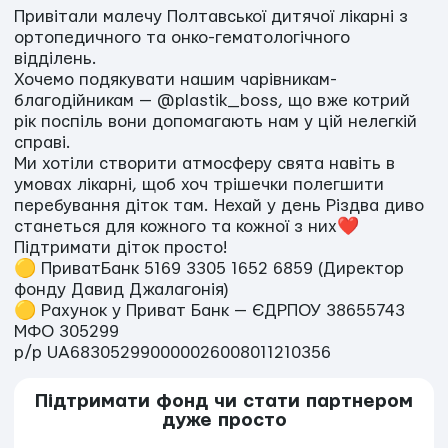
Привітали малечу Полтавської дитячої лікарні з
ортопедичного та онко-гематологічного
відділень.
Хочемо подякувати нашим чарівникам-
благодійникам — @plastik_boss, що вже котрий
рік поспіль вони допомагають нам у цій нелегкій
справі.
Ми хотіли створити атмосферу свята навіть в
умовах лікарні, щоб хоч трішечки полегшити
перебування діток там. Нехай у день Різдва диво
станеться для кожного та кожної з них❤️
Підтримати діток просто!
🟡 ПриватБанк 5169 3305 1652 6859 (Директор
фонду Давид Джалагонія)
🟡 Рахунок у Приват Банк — ЄДРПОУ 38655743
МФО 305299
р/р UA683052990000026008011210356
Підтримати фонд чи стати партнером
дуже просто