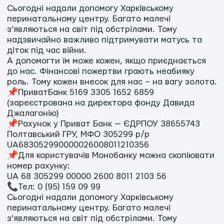
Сьогодні надали допомогу Харківському
перинатальному центру. Багато малечі
з’являються на світ під обстрілами. Тому
надзвичайно важливо підтримувати матусь та
діток під час війни.
А допомогти їм може кожен, якщо приєднається
до нас. Фінансові пожертви грають неабияку
роль. Тому кожен внесок для нас – на вагу золота.
📌ПриватБанк 5169 3305 1652 6859
(зареєстрована на директора фонду Давида
Джалагонію)
📌Рахунок у Приват Банк — ЄДРПОУ 38655743
Полтавський ГРУ, МФО 305299 р/р
UA683052990000026008011210356
📌Для користувачів Монобанку можна скопіювати
номер рахунку:
UA 68 305299 00000 2600 8011 2103 56
📞Тел: 0 (95) 159 09 99
Сьогодні надали допомогу Харківському
перинатальному центру. Багато малечі
з’являються на світ під обстрілами. Тому