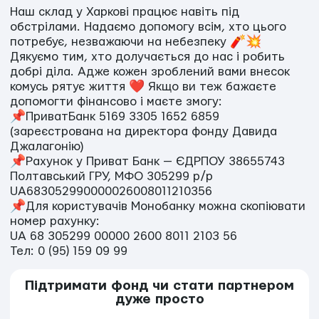
Наш склад у Харкові працює навіть під
обстрілами. Надаємо допомогу всім, хто цього
потребує, незважаючи на небезпеку 🧨💥
Дякуємо тим, хто долучається до нас і робить
добрі діла. Адже кожен зроблений вами внесок
комусь рятує життя ❤️ Якщо ви теж бажаєте
допомогти фінансово і маєте змогу:
📌ПриватБанк 5169 3305 1652 6859
(зареєстрована на директора фонду Давида
Джалагонію)
📌Рахунок у Приват Банк — ЄДРПОУ 38655743
Полтавський ГРУ, МФО 305299 р/р
UA683052990000026008011210356
📌Для користувачів Монобанку можна скопіювати
номер рахунку:
UA 68 305299 00000 2600 8011 2103 56
Тел: 0 (95) 159 09 99
Підтримати фонд чи стати партнером
дуже просто