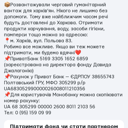
📦Розвантажували черговий гуманітарний
вантаж для харків’ян. Нікого не лишимо без
допомоги. Тому вже найближчим часом речі
будуть доставлені до Харкова. Отримати
продукти харчування, воду, засоби гігієни,
памперси тощо можна за адресою:
📍м. Харків, вул. Польова 83.
Робимо все можливе. Якщо ви теж можете
підтримати, ми будемо вдячні❤️
📌ПриватБанк 5169 3305 1652 6859
(зареєстрована на директора фонду Давида
Джалагонію)
📌Рахунок у Приват Банк — ЄДРПОУ 38655743
Полтавський ГРУ, МФО 305299 р/р
UA683052990000026008011210356
📌Для користувачів Монобанку можна скопіювати
номер рахунку:
UA 68 305299 00000 2600 8011 2103 56
Тел: 0 (95) 159 09 99
Підтримати фонд чи стати партнером