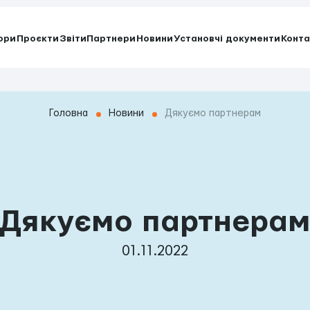
ори
Проєкти
Звіти
Партнери
Новини
Установчі документи
Конта
Головна
Новини
Дякуємо партнерам
Дякуємо партнера
01.11.2022