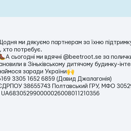
одня ми дякуємо партнерам за їхню підтримку
, хто потребує.
А сьогодні ми вдячні @beetroot.se за полички
ановили в Зіньківському дитячому будинку-інте
аймося заради України🙌
169 3305 1652 6859 (Давид Джалагонія)
ДРПОУ 38655743 Полтавський ГРУ, МФО 3052
 UA683052990000026008011210356