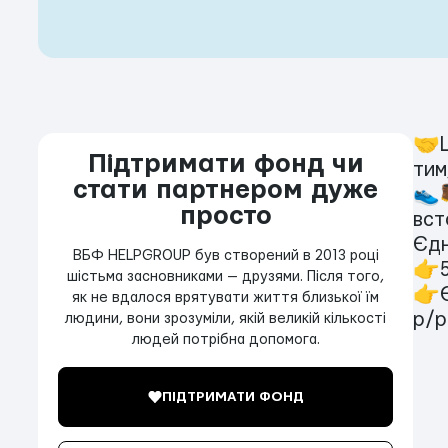
🤝Щ
Підтримати фонд чи
тим
стати партнером дуже
👟
просто
вст
Єдн
ВБФ HELPGROUP був створений в 2013 році
👉5
шістьма засновниками — друзями. Після того,
👉Є
як не вдалося врятувати життя близької їм
р/р
людини, вони зрозуміли, якій великій кількості
людей потрібна допомога.
ПІДТРИМАТИ ФОНД