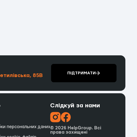
ПІДТРИМАТИ
шетилівська, 85В
о
Слідкуй за нами
бки персональних даних
© 2026 HelpGroup. Всі
права захищені