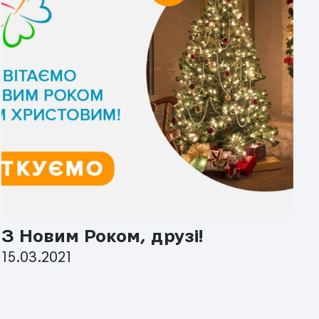
З Новим Роком, друзі!
В
15.03.2021
0