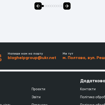
і
Напиши нам на пошту
Ми тут
3
blaghelpgroup@ukr.net
м. Полтава, вул. Ре
9
Додатков
Проєкти
Контакти
Звіти
Політика обро