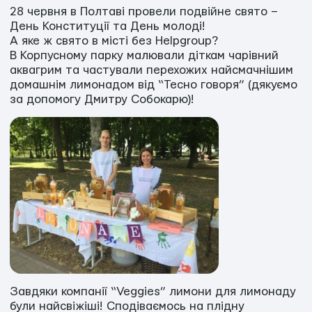
28 червня в Полтаві провели подвійне свято –
День Конституції та День молоді!
А яке ж свято в місті без Helpgroup?
В Корпусному парку малювали діткам чарівний
аквагрим та частували перехожих найсмачнішим
домашнім лимонадом від “Тесно говоря” (дякуємо
за допомогу Дмитру Собокарю)!
Завдяки компанії “Veggies” лимони для лимонаду
були найсвіжіші! Сподіваємось на плідну