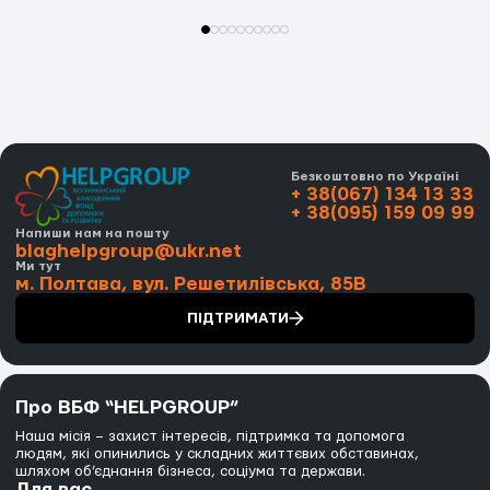
Безкоштовно по Україні
+ 38(067) 134 13 33
+ 38(095) 159 09 99
Напиши нам на пошту
blaghelpgroup@ukr.net
Ми тут
м. Полтава, вул. Решетилівська, 85В
ПІДТРИМАТИ
Про ВБФ “HELPGROUP”
Наша місія – захист інтересів, підтримка та допомога
людям, які опинились у складних життєвих обставинах,
шляхом об’єднання бізнеса, соціума та держави.
Для вас