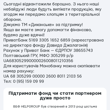
Сьогодні відвантажили борошно. З нього наші
небайдужі люди будуть випікати продукцію, яку
згодом ми передамо хлопцям з територіальної
оборони.
Дякуємо ТМ «Диканське» за підтримку!
Якщо ви маєте змогу допомогти фінансово,
будемо дуже вдячні!
ПриватБанк 5169 3305 1652 6859 (зареєстрована
на директора фонду Давида Джалагонія)
Рахунок у Приват Банк — ЄДРПОУ 38655743
Полтавський ГРУ, МФО 305299 р/р
UA683052990000026008011210356
Для користувачів Монобанку можна скопіювати
номер рахунку:
UA 68 305299 00000 2600 8011 2103 56
Тел: 0 (95) 159 09 99
Підтримати фонд чи стати партнером
дуже просто
ВБФ HELPGROUP був створений в 2013 році шістьма